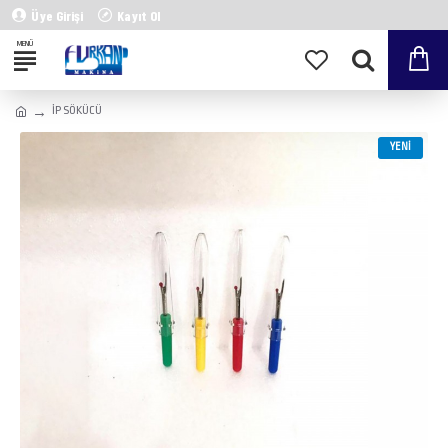
Üye Girişi
Kayıt Ol
İP SÖKÜCÜ
YENI