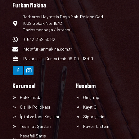
Furkan Makina
Barbaros Hayrettin Paşa Mah. Poligon Cad.
1002 Sokak No: 18/C
Gaziosmanpaşa / İstanbul
0 (532) 352 60 82
info@furkanmakina.com.tr
Pazartesi - Cumartesi: 09:00 - 18:00
Kurumsal
Hesabım
Hakkımızda
Giriş Yap
Gizlilik Politikası
Kayıt Ol
İptal ve İade Koşulları
Siparişlerim
Teslimat Şartları
Favori Listem
Mesafeli Satış