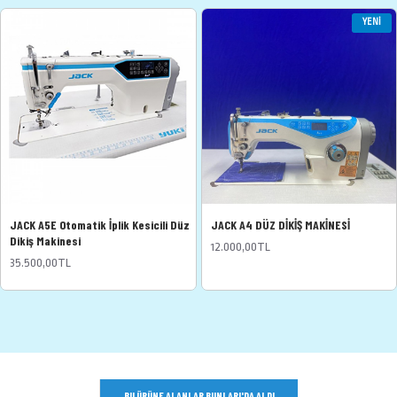
YENI
JACK A5E Otomatik İplik Kesicili Düz
JACK A4 DÜZ DİKİŞ MAKİNESİ
Dikiş Makinesi
12.000,00TL
35.500,00TL
BU ÜRÜNE ALANLAR BUNLARI'DA ALDI