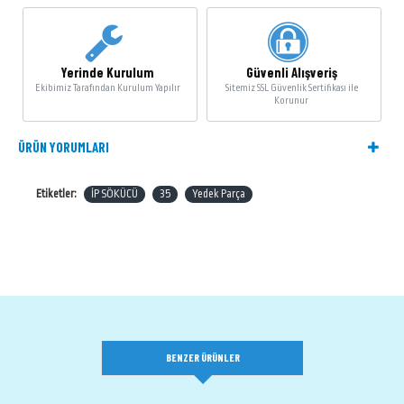
Yerinde Kurulum
Güvenli Alışveriş
Ekibimiz Tarafından Kurulum Yapılır
Sitemiz SSL Güvenlik Sertifikası ile
Korunur
ÜRÜN YORUMLARI
Etiketler:
İP SÖKÜCÜ
35
Yedek Parça
BENZER ÜRÜNLER