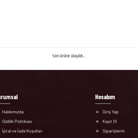
Son ürüne ulaşıldı...
urumsal
Hesabım
Hakkımızda
Giriş Yap
Gizlilik Politikası
Kayıt Ol
İptal ve İade Koşulları
Siparişlerim