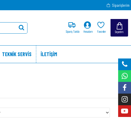
Siparişlerim
Sipariş Takibi
Hesabım
Favoriler
Sepetim
TEKNİK SERVİS
İLETİŞİM