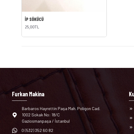
İP SÖKÜCÜ
25,00TL
Furkan Makina
K
Barbaros Hayrettin Paşa Mah. Poligon Cad.
1002 Sokak No: 18/C
Gaziosmanpaşa / İstanbul
0 (532) 352 60 82