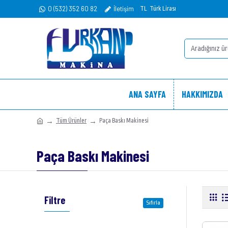
0 (532) 352 60 82
İletişim
TL
Türk Lirası
ANA SAYFA
HAKKIMIZDA
Tüm Ürünler
Paça Baskı Makinesi
Paça Baskı Makinesi
Filtre
Sıfırla