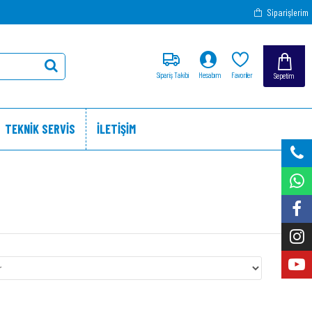
Siparişlerim
Sipariş Takibi
Hesabım
Favoriler
Sepetim
TEKNİK SERVİS
İLETİŞİM