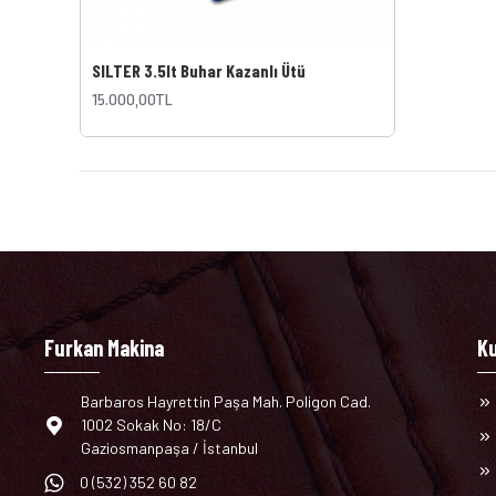
SILTER 3.5lt Buhar Kazanlı Ütü
15.000,00TL
Furkan Makina
K
Barbaros Hayrettin Paşa Mah. Poligon Cad.
1002 Sokak No: 18/C
Gaziosmanpaşa / İstanbul
0 (532) 352 60 82