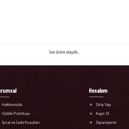
Son ürüne ulaşıldı...
urumsal
Hesabım
Hakkımızda
Giriş Yap
Gizlilik Politikası
Kayıt Ol
İptal ve İade Koşulları
Siparişlerim