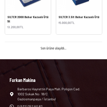
SILTER 2000 Buhar Kazanlı Ütü
SILTER 3.5lt Buhar Kazanlı Ütü
1lt
15.000,00TL
13.200,00TL
Son ürüne ulaşıldı...
Furkan Makina
Barbaros Hayrettin Paşa Mah. Poligon Cad.
1002 Sokak No: 18/C
Gaziosmanpaşa / İstanbul
0 (532) 352 60 82