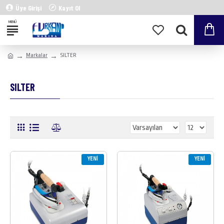
Üye Girişi
Kayıt Ol
Markalar
SILTER
SILTER
YENI
YENI