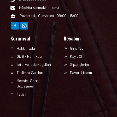
info@furkanmakina.com.tr
Pazartesi - Cumartesi: 09:00 - 18:00
Kurumsal
Hesabım
Hakkımızda
Giriş Yap
Gizlilik Politikası
Kayıt Ol
İptal ve İade Koşulları
Siparişlerim
Teslimat Şartları
Favori Listem
Mesafeli Satış
Sözleşmesi
İletişim