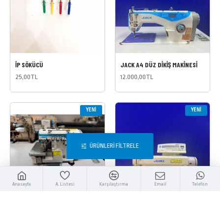
İP SÖKÜCÜ
JACK A4 DÜZ DİKİŞ MAKİNESİ
25,00TL
12.000,00TL
YENI
YENI
ÜRÜNLERI FILTRELE
Anasayfa
A. Listesi
Karşılaştırma
Email
Telefon
JACK C3 4 İPLİK
JUKI İĞNE TRANSPORTLU KENAR
BIÇAKLI MAKİNESİ