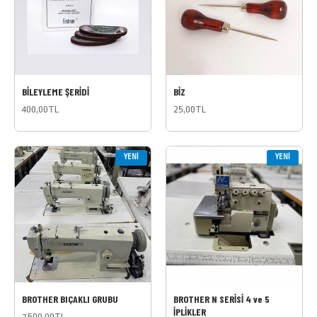
BİLEYLEME ŞERİDİ
BİZ
400,00TL
25,00TL
YENI
YENI
BROTHER BIÇAKLI GRUBU
BROTHER N SERİSİ 4 ve 5
İPLİKLER
7.500,00TL