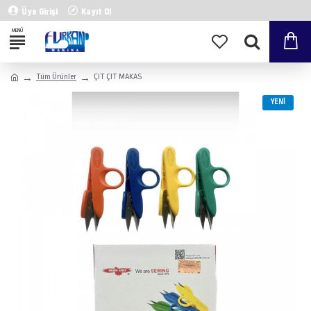
Üye Girişi
Kayıt Ol
Tüm Ürünler
ÇIT ÇIT MAKAS
YENI