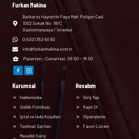
Furkan Makina
Barbaros Hayrettin Paşa Mah. Poligon Cad.
1002 Sokak No: 18/C
Gaziosmanpaşa / İstanbul
0 (532) 352 60 82
info@furkanmakina.com.tr
Pazartesi - Cumartesi: 09:00 - 18:00
Kurumsal
Hesabım
Hakkımızda
Giriş Yap
Gizlilik Politikası
Kayıt Ol
İptal ve İade Koşulları
Siparişlerim
Teslimat Şartları
Favori Listem
Mesafeli Satış