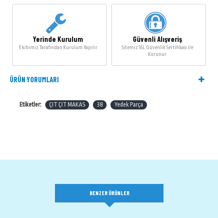
Yerinde Kurulum
Güvenli Alışveriş
Ekibimiz Tarafından Kurulum Yapılır
Sitemiz SSL Güvenlik Sertifikası ile
Korunur
ÜRÜN YORUMLARI
Etiketler:
ÇIT ÇIT MAKAS
38
Yedek Parça
BENZER ÜRÜNLER