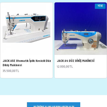
YENI
JACK A5E Otomatik İplik Kesicili Düz
JACK A4 DÜZ DİKİŞ MAKİNESİ
Dikiş Makinesi
12.000,00TL
35.500,00TL
BU ÜRÜNE ALANLAR BUNLARI'DA ALDI