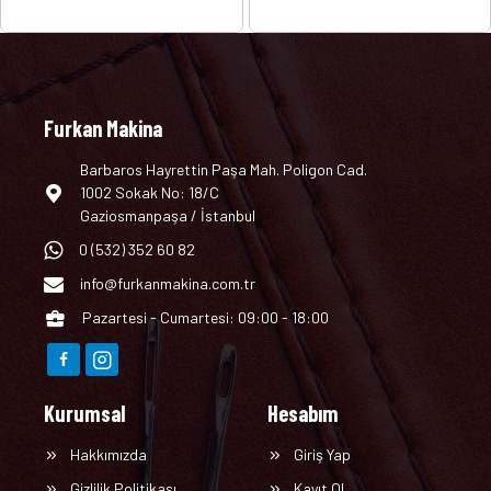
Furkan Makina
Barbaros Hayrettin Paşa Mah. Poligon Cad.
1002 Sokak No: 18/C
Gaziosmanpaşa / İstanbul
0 (532) 352 60 82
info@furkanmakina.com.tr
Pazartesi - Cumartesi: 09:00 - 18:00
Kurumsal
Hesabım
Hakkımızda
Giriş Yap
Gizlilik Politikası
Kayıt Ol