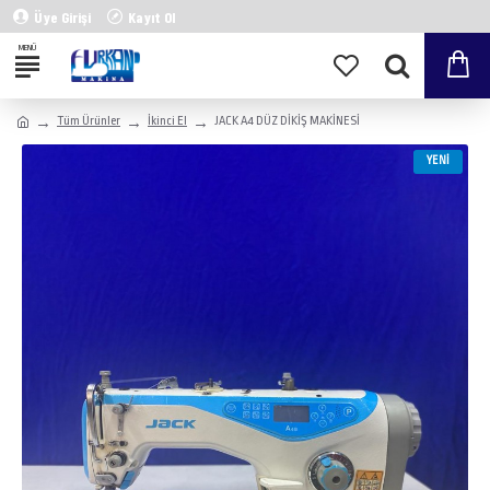
Üye Girişi
Kayıt Ol
Tüm Ürünler
İkinci El
JACK A4 DÜZ DİKİŞ MAKİNESİ
YENI