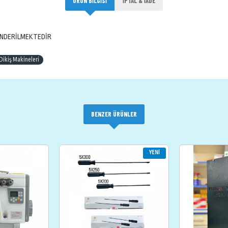
ÜRÜN BILGISI
İPTAL & İADE
ÖNDERİLMEKTEDİR
Dikiş Makineleri
BENZER ÜRÜNLER
YENI