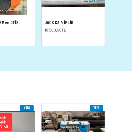
 EV ve OFİS
JACK C3 4 İPLİK
ETİKET K
18.500,00TL
800,00TL
YENI
YENI