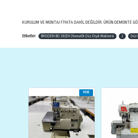
KURULUM VE MONTAJ FİYATA DAHİL DEĞİLDİR. ÜRÜN DEMONTE G
Etiketler:
BRODERI BD 282EH Otomatik Düz Dişik Makinesi
2
Düz 
YENI