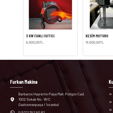
3 KW FANLI ISITICI
KESİM MOTURU
6.000,00TL
15.000,00TL
Furkan Makina
K
Barbaros Hayrettin Paşa Mah. Poligon Cad.
1002 Sokak No: 18/C
Gaziosmanpaşa / İstanbul
0 (532) 352 60 82