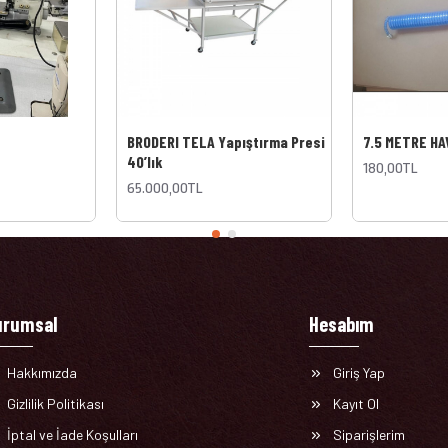
BRODERI TELA Yapıştırma Presi
7.5 METRE H
40’lık
180,00TL
65.000,00TL
urumsal
Hesabım
Hakkımızda
Giriş Yap
Gizlilik Politikası
Kayıt Ol
İptal ve İade Koşulları
Siparişlerim