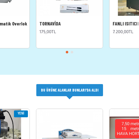
omatik Overlok
TORNAVİDA
FANLI ISITICI
175,00TL
7.200,00TL
BU ÜRÜNE ALANLAR BUNLARI'DA ALDI
YENI