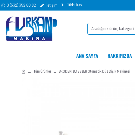
0 (532) 352 60 82
İletişim
TL
Türk Lirası
ANA SAYFA
HAKKIMIZDA
Tüm Ürünler
BRODERI BD 282EH Otomatik Düz Dişik Makinesi