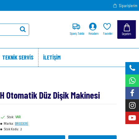
Siparişlerim
Sipariş Takibi
Hesabım
Favoriler
Sepetim
TEKNİK SERVİS
İLETİŞİM
 Otomatik Düz Dişik Makinesi
Stok:
VAR
Marka:
BRODERİ
Stok Kodu:
2