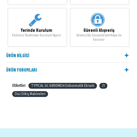
Yerinde Kurulum
Güvenli Alışveriş
Ekibimiz Tarafından Kurulum Yapılır
Sitemiz SSL Güvenlik Sertifikası ile
Korunur
ÜRÜN BILGISI
ÜRÜN YORUMLARI
Etiketler:
TYPICAL GC 6890MD4 Dokunmatik Ekranlı
21
Düz Dikiş Makineleri