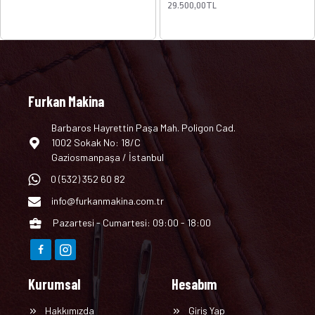
29.500,00TL
Furkan Makina
Barbaros Hayrettin Paşa Mah. Poligon Cad.
1002 Sokak No: 18/C
Gaziosmanpaşa / İstanbul
0 (532) 352 60 82
info@furkanmakina.com.tr
Pazartesi - Cumartesi: 09:00 - 18:00
Kurumsal
Hesabım
Hakkımızda
Giriş Yap