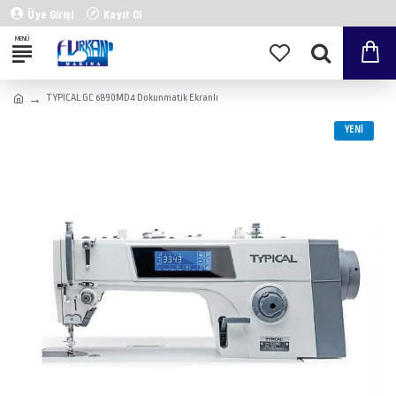
Üye Girişi
Kayıt Ol
TYPICAL GC 6890MD4 Dokunmatik Ekranlı
YENI