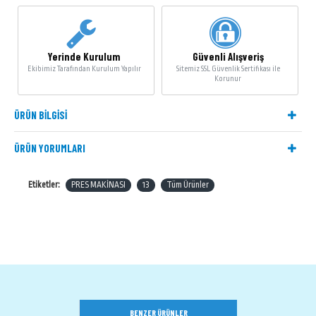
Yerinde Kurulum
Güvenli Alışveriş
Ekibimiz Tarafından Kurulum Yapılır
Sitemiz SSL Güvenlik Sertifikası ile
Korunur
ÜRÜN BILGISI
ÜRÜN YORUMLARI
Etiketler:
PRES MAKİNASI
13
Tüm Ürünler
BENZER ÜRÜNLER