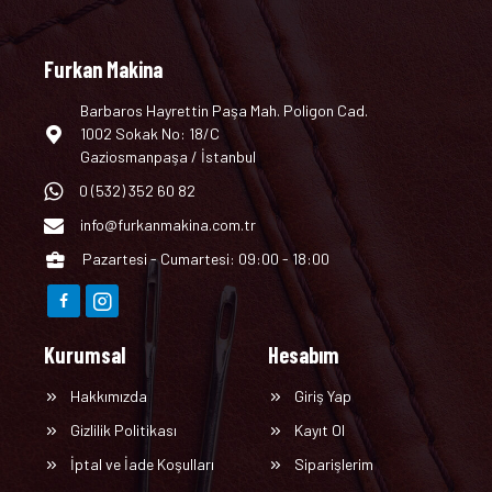
Furkan Makina
Barbaros Hayrettin Paşa Mah. Poligon Cad.
1002 Sokak No: 18/C
Gaziosmanpaşa / İstanbul
0 (532) 352 60 82
info@furkanmakina.com.tr
Pazartesi - Cumartesi: 09:00 - 18:00
Kurumsal
Hesabım
Hakkımızda
Giriş Yap
Gizlilik Politikası
Kayıt Ol
İptal ve İade Koşulları
Siparişlerim