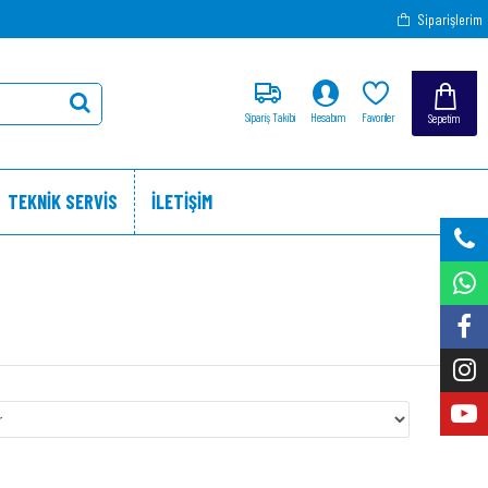
Siparişlerim
Sipariş Takibi
Hesabım
Favoriler
Sepetim
TEKNİK SERVİS
İLETİŞİM