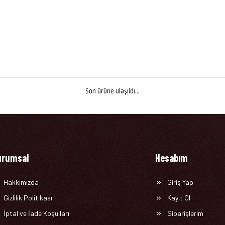
Son ürüne ulaşıldı...
urumsal
Hesabım
Hakkımızda
Giriş Yap
Gizlilik Politikası
Kayıt Ol
İptal ve İade Koşulları
Siparişlerim