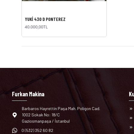
YUKİ 430 D PONTEREZ
40.000,00TL
Furkan Makina
K
Barbaros Hayrettin Paşa Mah. Poligon Cad.
1002 Sokak No: 18/C
Gaziosmanpaşa / İstanbul
0 (532) 352 60 82